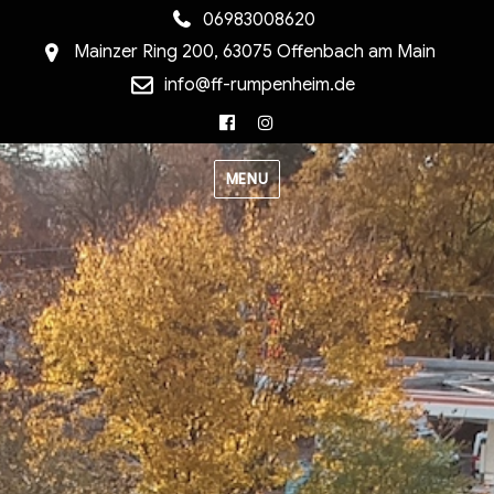
06983008620
Mainzer Ring 200, 63075 Offenbach am Main
info@ff-rumpenheim.de
Facebook
Instagram
MENU