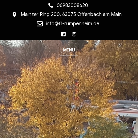
06983008620
Mainzer Ring 200, 63075 Offenbach am Main
info@ff-rumpenheim.de
Facebook
Instagram
MENU