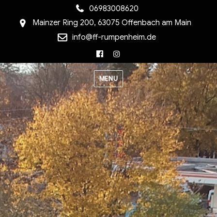
06983008620
Mainzer Ring 200, 63075 Offenbach am Main
info@ff-rumpenheim.de
Facebook
Instagram
MENU