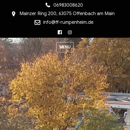
06983008620
Mainzer Ring 200, 63075 Offenbach am Main
info@ff-rumpenheim.de
Facebook
Instagram
MENU