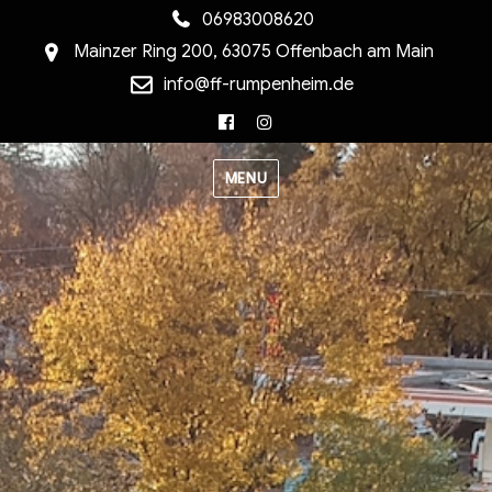
06983008620
Mainzer Ring 200, 63075 Offenbach am Main
info@ff-rumpenheim.de
Facebook
Instagram
MENU