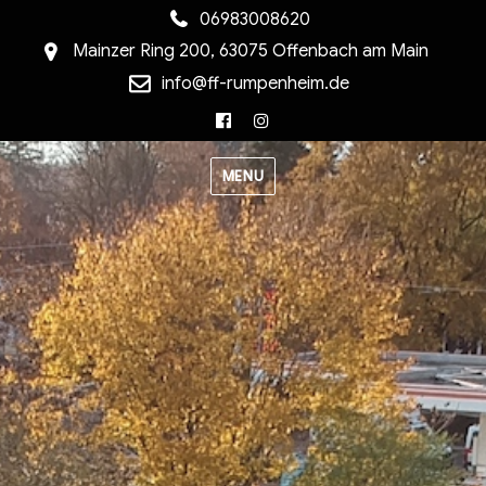
06983008620
Mainzer Ring 200, 63075 Offenbach am Main
info@ff-rumpenheim.de
Facebook
Instagram
MENU