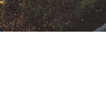
N
Google Kalender
iCalend