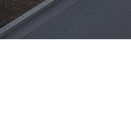
Einsätze
H-ÖL-FLUSS
25. Mai 2026
|
22:21
F-BMA
13. Mai 2026
|
22:17
F-2
ar
Office 365
3. Mai 2026
|
17:21