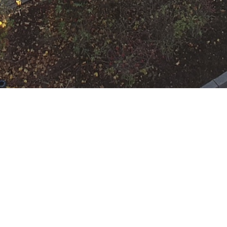
N
Google Kalender
iCalend