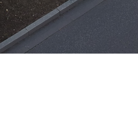
Einsätze
H-ÖL-FLUSS
25. Mai 2026
|
22:21
F-BMA
13. Mai 2026
|
22:17
F-2
ar
Office 365
3. Mai 2026
|
17:21