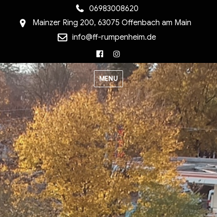
06983008620
Mainzer Ring 200, 63075 Offenbach am Main
info@ff-rumpenheim.de
Facebook
Instagram
MENU