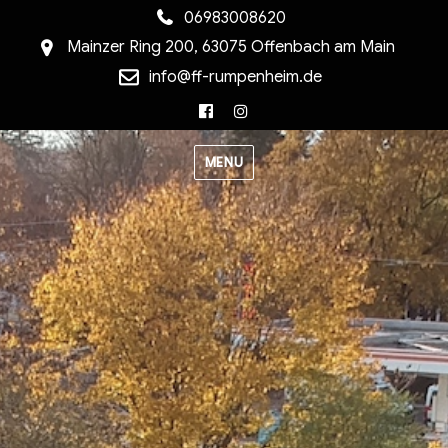
06983008620
Mainzer Ring 200, 63075 Offenbach am Main
info@ff-rumpenheim.de
Facebook
Instagram
MENU