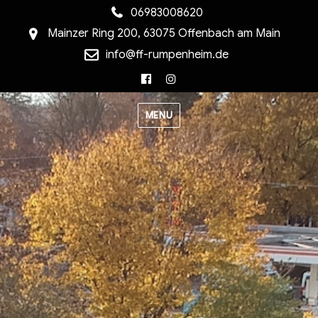
06983008620
Mainzer Ring 200, 63075 Offenbach am Main
info@ff-rumpenheim.de
Facebook
Instagram
MENU