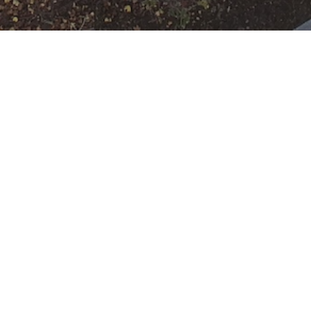
H-1
Datum:
14. März 2026 um
20:02 Uhr
Einsatzart:
Hilfeleistung
Einheiten und Fahrzeuge:
Freiwillige Feuerwehr
Offenbach Rumpenheim
:
HLF
10