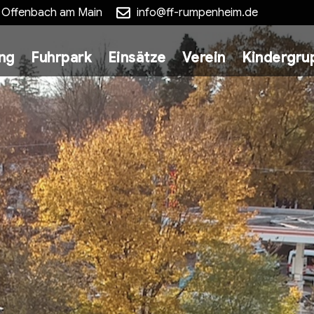
5 Offenbach am Main
info@ff-rumpenheim.de
ung
Fuhrpark
Einsätze
Verein
Kindergru