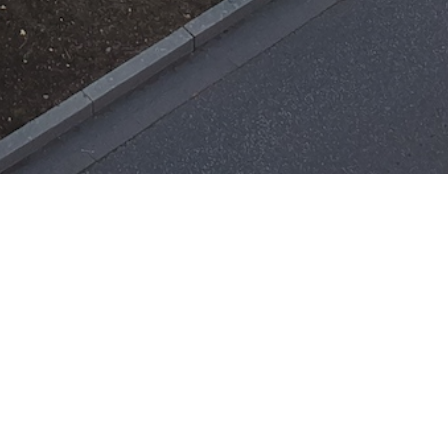
Einsätze
H-ÖL-FLUSS
25. Mai 2026
|
22:21
F-BMA
13. Mai 2026
|
22:17
F-2
3. Mai 2026
|
17:21