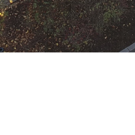
rtenhütte
 Rumpenheim
:
HLF 10
,
SW 2000-Tr