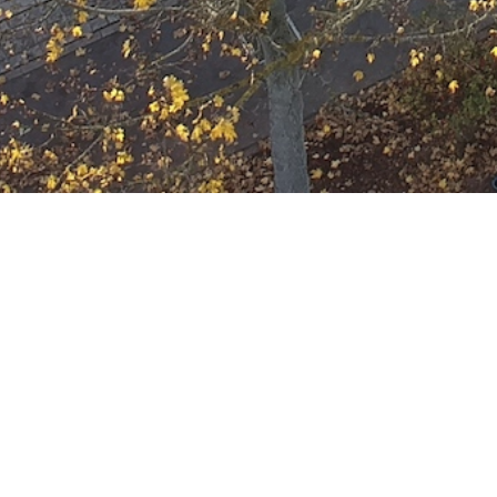
F-Wald-1 brennt Ga
Datum:
23. Mai 2022 um 02:04 Uhr
Einsatzart:
Brand
Einsatzort:
Mainzer Ring
Mannschaftsstärke:
9
Einheiten und Fahrzeuge:
Freiwillige Feuerwehr Offenbach