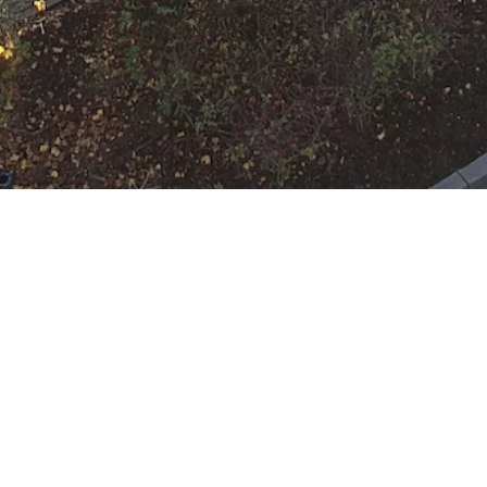
 Rumpenheim
:
HLF 10