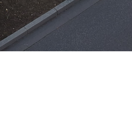
Einsätze
H-ÖL-FLUSS
25. Mai 2026
|
22:21
F-BMA
13. Mai 2026
|
22:17
F-2
3. Mai 2026
|
17:21