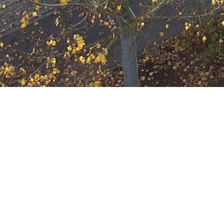
F-WALD-1
Datum:
8. März 2026 um 18:30 Uhr
Einsatzart:
Feuer
Einheiten und Fahrzeuge:
Freiwillige Feuerwehr Offenbach