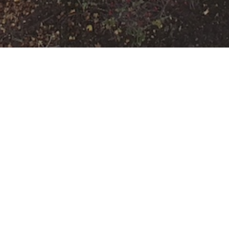
[F-3-Y] brennt
Sonderobjekt (2LZ)
> 2
Menschenleben in
Gefahr
Datum:
4. August 2023 um
18:00 Uhr
Einsatzart:
Feuer
Einsatzort:
Offenbach am Main