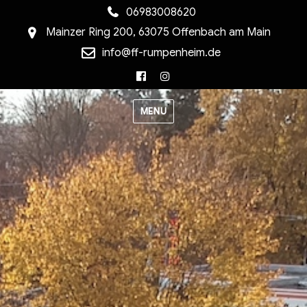
06983008620
Mainzer Ring 200, 63075 Offenbach am Main
info@ff-rumpenheim.de
Facebook
Instagram
MENU