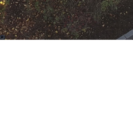
 Rumpenheim
:
HLF 10
,
LF KatS
,
SW 2000-Tr