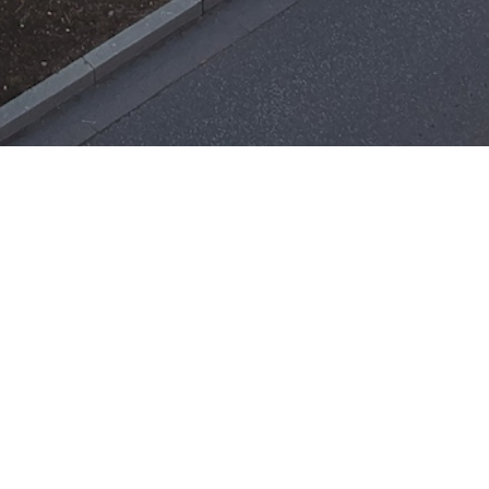
Einsätze
H-ÖL-FLUSS
25. Mai 2026
|
22:21
F-BMA
13. Mai 2026
|
22:17
F-2
3. Mai 2026
|
17:21