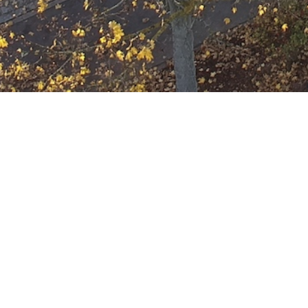
F-2-Y
Datum:
21. Oktober 2023 um 18:32 Uhr
Einsatzart:
Feuer
Einsatzort:
Offenbach am Main
Mannschaftsstärke:
15
Einheiten und Fahrzeuge:
Freiwillige Feuerwehr Offenbach
Berufsfeuerwehr Offenbach