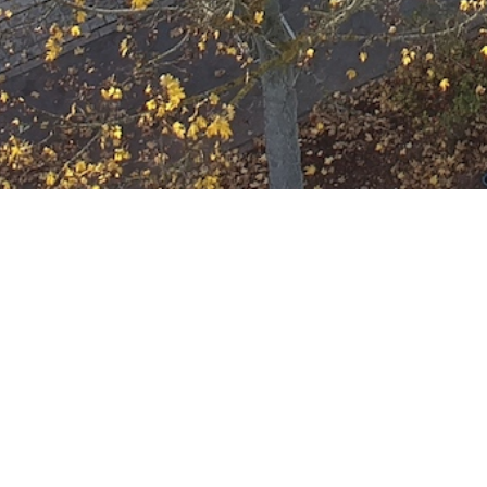
[F-2-Y] Wohnungsb
Datum:
5. Juni 2023 um 11:07 Uhr
Einsatzart:
Feuer
Einsatzort:
Buchrainweg
Mannschaftsstärke:
14
Einheiten und Fahrzeuge:
Freiwillige Feuerwehr Offenbach