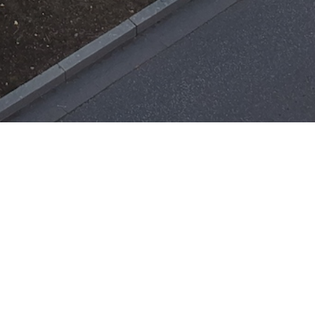
Einsätze
H-ÖL-FLUSS
25. Mai 2026
|
22:21
F-BMA
13. Mai 2026
|
22:17
F-2
3. Mai 2026
|
17:21