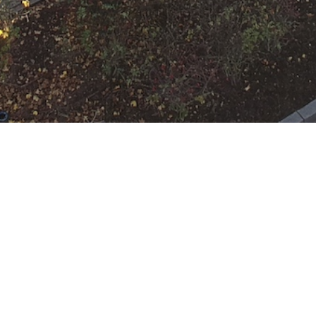
rand (1LZ)
 Rumpenheim
:
HLF 10
,
KdoW
,
LF KatS