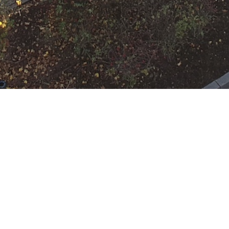
 Rumpenheim
:
HLF 10