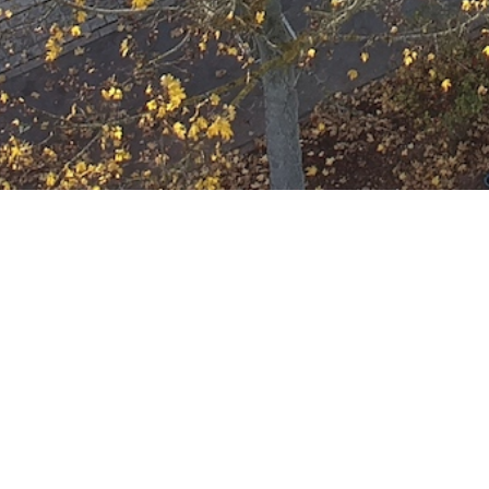
F-2-Y
Datum:
16. Juli 2025 um 19:15 Uhr
Einsatzart:
Feuer
Einheiten und Fahrzeuge:
Freiwillige Feuerwehr Offenbach