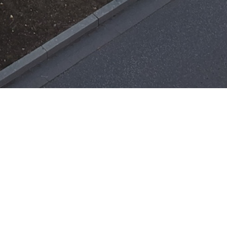
Einsätze
H-ÖL-FLUSS
25. Mai 2026
|
22:21
F-BMA
13. Mai 2026
|
22:17
F-2
3. Mai 2026
|
17:21