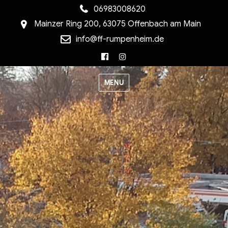
06983008620
Mainzer Ring 200, 63075 Offenbach am Main
info@ff-rumpenheim.de
Facebook
Instagram
MENU