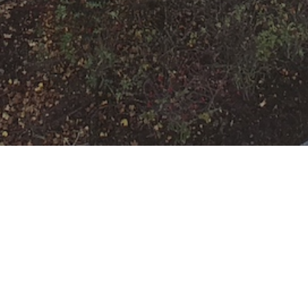
F-2-Y
Datum:
23. Mai 2025 um 00:13 Uhr
Einsatzart:
Feuer
Einsatzort:
Offenbach am Main
Mannschaftsstärke:
12
Einheiten und Fahrzeuge: