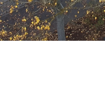
F-2
Datum:
15. November 2025 um 15:11 Uh
Einsatzart:
Feuer
Einheiten und Fahrzeuge:
Freiwillige Feuerwehr Offenbach