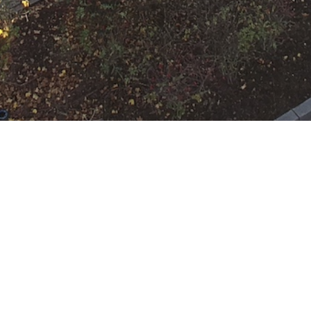
r
 Rumpenheim
:
HLF 10