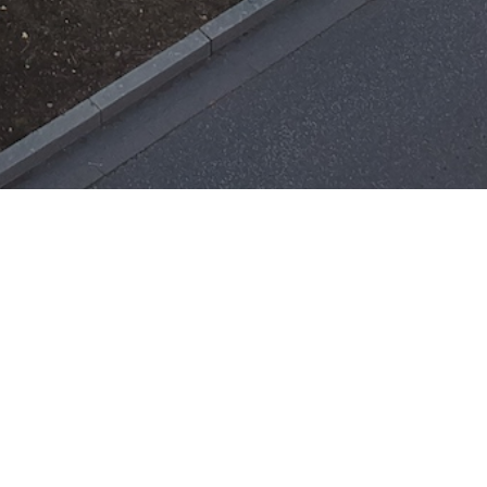
Einsätze
H-ÖL-FLUSS
25. Mai 2026
|
22:21
F-BMA
13. Mai 2026
|
22:17
F-2
3. Mai 2026
|
17:21