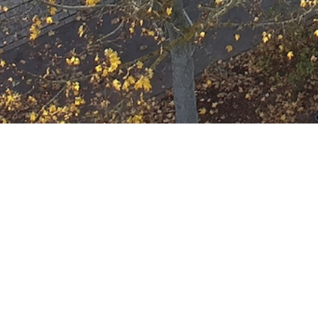
F-2
Datum:
3. März 2026 um 21:09 Uhr
Einsatzart:
Feuer
Einheiten und Fahrzeuge:
Freiwillige Feuerwehr Offenbach