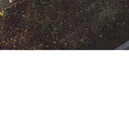
 Rumpenheim
:
HLF 10