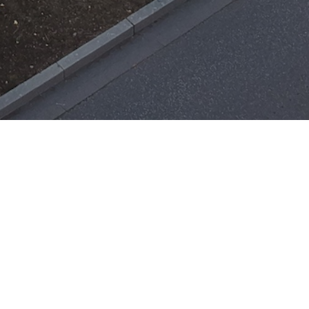
Einsätze
H-ÖL-FLUSS
25. Mai 2026
|
22:21
F-BMA
13. Mai 2026
|
22:17
F-2
3. Mai 2026
|
17:21