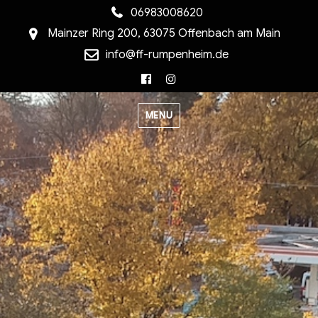
06983008620
Mainzer Ring 200, 63075 Offenbach am Main
info@ff-rumpenheim.de
Facebook
Instagram
MENU