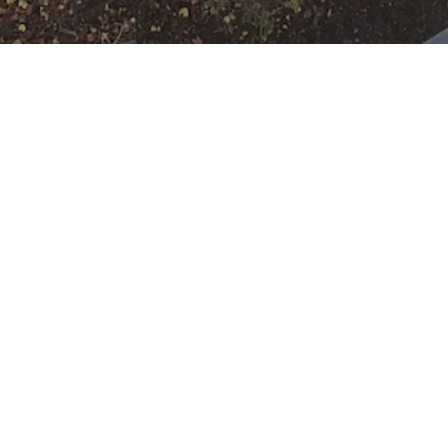
F-2
Datum:
19. März 2026 um
03:33 Uhr
Einsatzart:
Feuer
Einheiten und Fahrzeuge:
Freiwillige Feuerwehr
Offenbach Rumpenheim
:
HLF
10