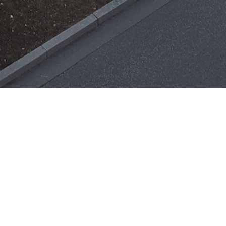
Einsätze
H-ÖL-FLUSS
25. Mai 2026
|
22:21
F-BMA
13. Mai 2026
|
22:17
F-2
3. Mai 2026
|
17:21