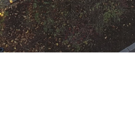
 Rumpenheim
:
HLF 10