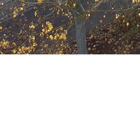
F-2
Datum:
2. August 2025 um 13:00 Uhr
Einsatzart:
Feuer
Einheiten und Fahrzeuge:
Freiwillige Feuerwehr Offenbach