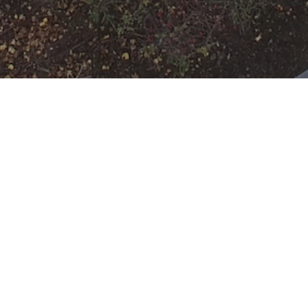
Einsatzbereitschaf
t der FF auf
jeweiliger Wache
Datum:
14. März 2026 um
18:48 Uhr
Einsatzart:
Bereitschaft
Einheiten und Fahrzeuge:
Freiwillige Feuerwehr