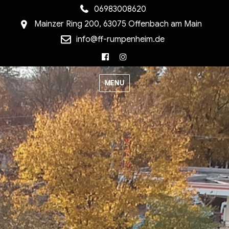
06983008620
Mainzer Ring 200, 63075 Offenbach am Main
info@ff-rumpenheim.de
Facebook
Instagram
MENU