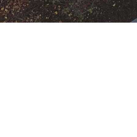
Einsatzbereitschaf
t der FF auf
jeweiliger Wache
Datum:
19. Mai 2025 um 11:09 Uhr
Einsatzart:
Bereitschaft
Einsatzort:
Offenbach am Main
Mannschaftsstärke:
12
Einheiten und Fahrzeuge:
Freiwillige Feuerwehr