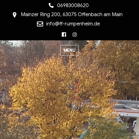
06983008620
Mainzer Ring 200, 63075 Offenbach am Main
info@ff-rumpenheim.de
Facebook
Instagram
MENU