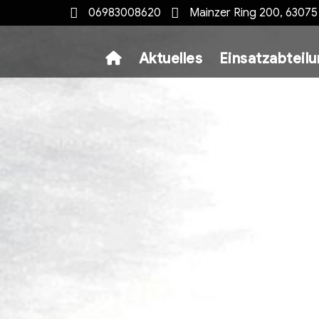
06983008620
Mainzer Ring 200, 6307
Aktuelles
Einsatzabteil