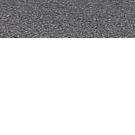
ug 10 (HLF 10) dient zur Brandbekämpfung, zur technischen
tze im Bereich Gefahrgut.