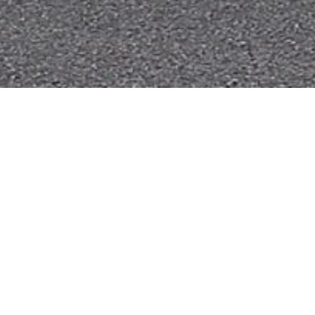
Fuhrpark
Das Hilfeleistungslöschgruppenfahrze
Hilfeleistung, sowie für kleinere Einsä
FUHRPARK
»
HLF 10