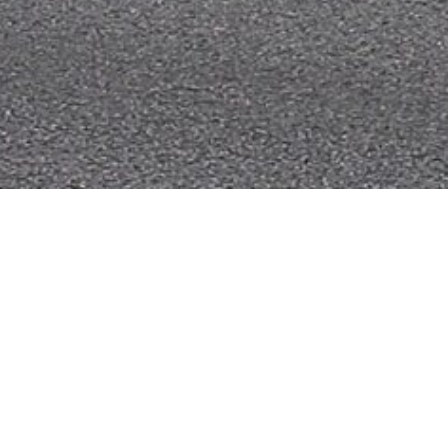
Fuhrpark
FUHRPARK
»
GW-L KATS