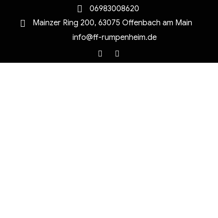
06983008620
Mainzer Ring 200, 63075 Offenbach am Main
info@ff-rumpenheim.de
Facebook
Instagram
MENU