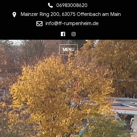
06983008620
Mainzer Ring 200, 63075 Offenbach am Main
info@ff-rumpenheim.de
Facebook
Instagram
MENU