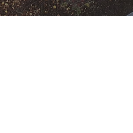
Ausbildung
Wann
November 15, 2034
19:00 - 22:00
ZUM KALENDER
HINZUFÜGEN
Wo
ICS herunterladen
Google Ka
Freiwillige Feuerwehr Rumpenheim
Mainzer Ring 200, Offenbach,
Hessen, 63075