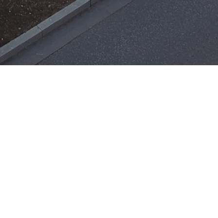
Einsätze
H-ÖL-FLUSS
25. Mai 2026
|
22:21
F-BMA
13. Mai 2026
|
22:17
F-2
ar
Office 365
3. Mai 2026
|
17:21