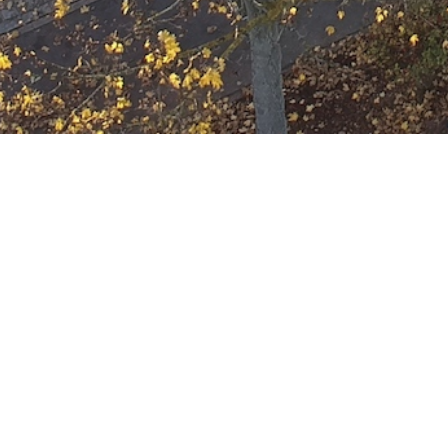
Ausbildung
Wann
Dezember 21, 2033
19:00 - 22:00
ZUM KALENDER HINZUFÜGE
Wo
ICS herunterladen