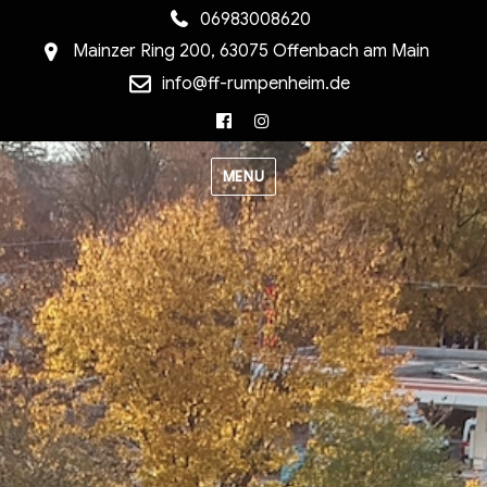
06983008620
Mainzer Ring 200, 63075 Offenbach am Main
info@ff-rumpenheim.de
Facebook
Instagram
MENU