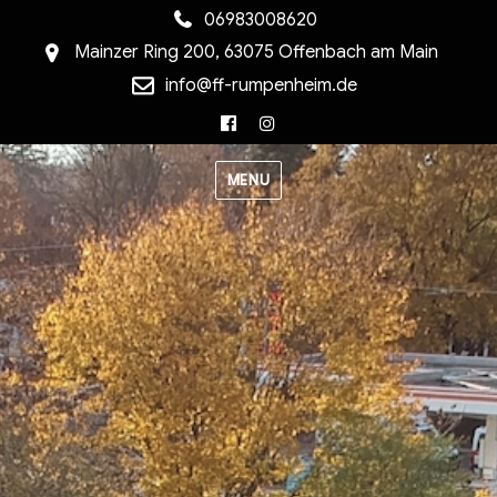
06983008620
Mainzer Ring 200, 63075 Offenbach am Main
info@ff-rumpenheim.de
Facebook
Instagram
MENU