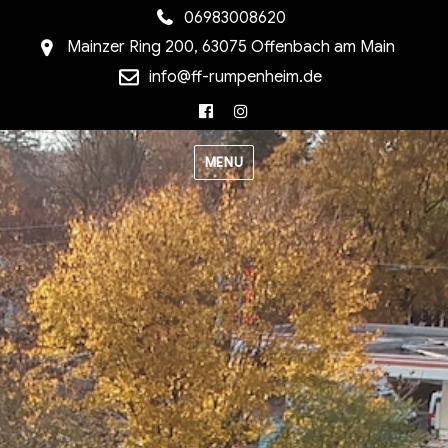
06983008620
Mainzer Ring 200, 63075 Offenbach am Main
info@ff-rumpenheim.de
Facebook
Instagram
MENU