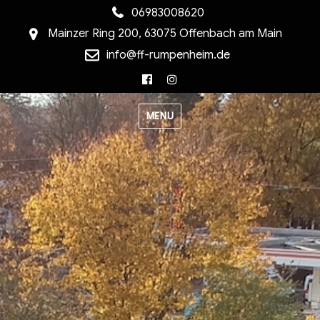
06983008620
Mainzer Ring 200, 63075 Offenbach am Main
info@ff-rumpenheim.de
Facebook
Instagram
MENU