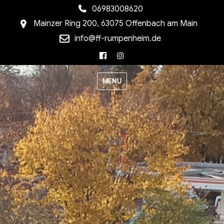
06983008620
Mainzer Ring 200, 63075 Offenbach am Main
info@ff-rumpenheim.de
Facebook
Instagram
MENU