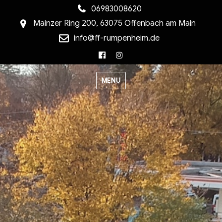
06983008620
Mainzer Ring 200, 63075 Offenbach am Main
info@ff-rumpenheim.de
Facebook
Instagram
MENU