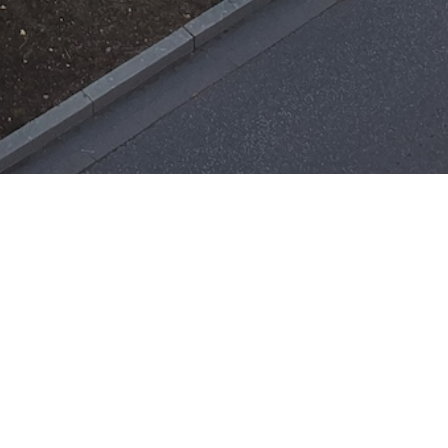
Einsätze
H-ÖL-FLUSS
25. Mai 2026
|
22:21
F-BMA
13. Mai 2026
|
22:17
F-2
ar
Office 365
3. Mai 2026
|
17:21