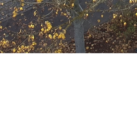
Ausbildung
Wann
August 13, 2031
19:00 - 22:00
ZUM KALENDER HINZUFÜGE
Wo
ICS herunterladen