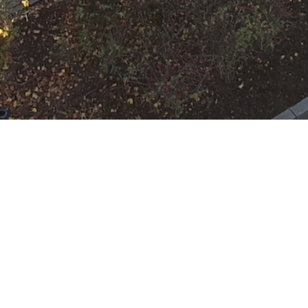
N
Google Kalender
iCalend