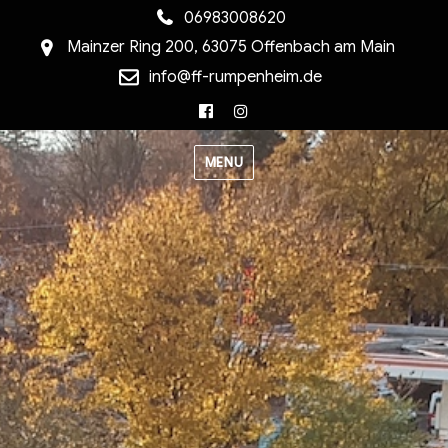
06983008620
Mainzer Ring 200, 63075 Offenbach am Main
info@ff-rumpenheim.de
Facebook
Instagram
MENU