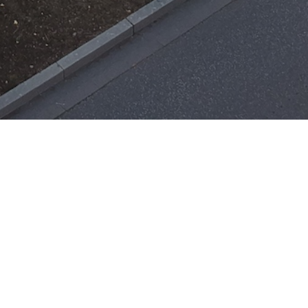
Einsätze
H-ÖL-FLUSS
25. Mai 2026
|
22:21
F-BMA
13. Mai 2026
|
22:17
F-2
ar
Office 365
3. Mai 2026
|
17:21