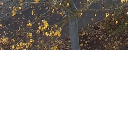
Ausbildung
Wann
Januar 16, 2030
19:00 - 22:00
ZUM KALENDER HINZUFÜGE
Wo
ICS herunterladen