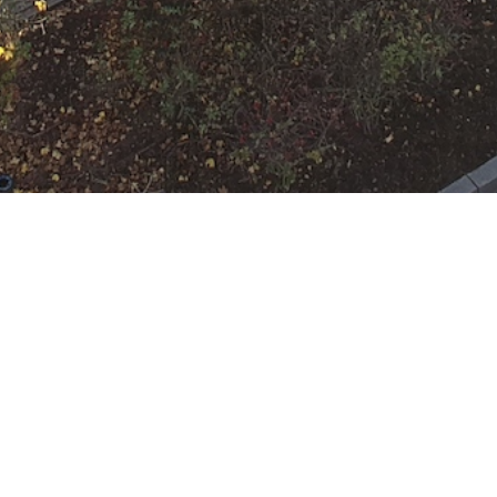
N
Google Kalender
iCalend