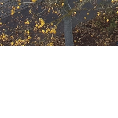
Ausbildung
Wann
August 8, 2029
19:00 - 22:00
ZUM KALENDER HINZUFÜGE
Wo
ICS herunterladen