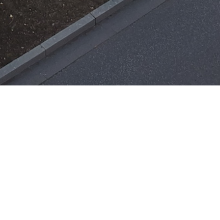
Einsätze
H-ÖL-FLUSS
25. Mai 2026
|
22:21
F-BMA
13. Mai 2026
|
22:17
F-2
ar
Office 365
3. Mai 2026
|
17:21