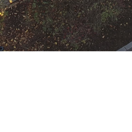
N
Google Kalender
iCalend