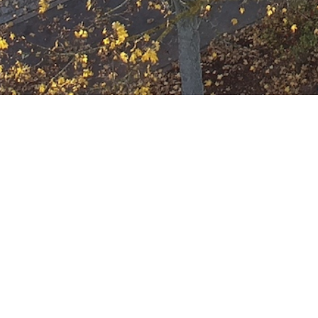
Ausbildung
Wann
September 20, 2028
19:00 - 22:00
ZUM KALENDER HINZUFÜGE
Wo
ICS herunterladen