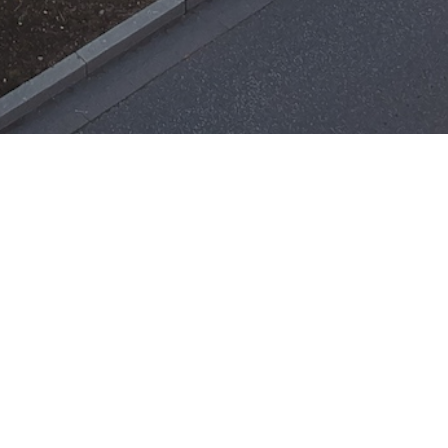
Einsätze
H-ÖL-FLUSS
25. Mai 2026
|
22:21
F-BMA
13. Mai 2026
|
22:17
F-2
ar
Office 365
3. Mai 2026
|
17:21