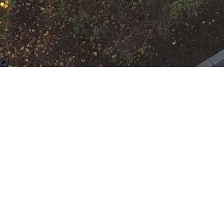
N
Google Kalender
iCalend