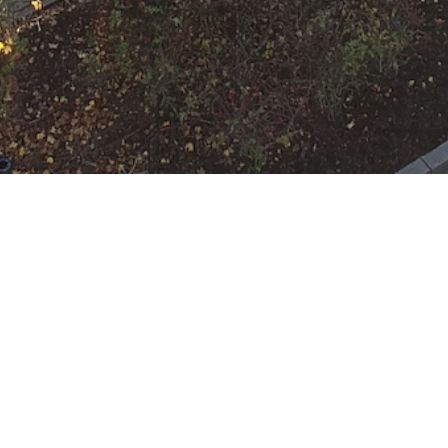
N
Google Kalender
iCalend