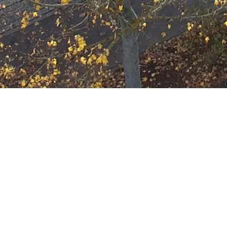
Ausbildung
Wann
Juli 26, 2028
19:00 - 22:00
ZUM KALENDER HINZUFÜGE
Wo
ICS herunterladen