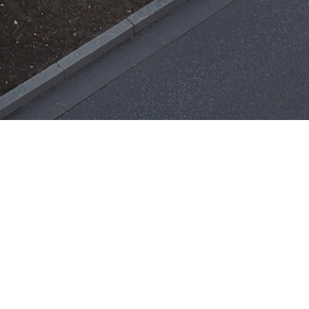
Einsätze
H-ÖL-FLUSS
25. Mai 2026
|
22:21
F-BMA
13. Mai 2026
|
22:17
F-2
ar
Office 365
3. Mai 2026
|
17:21