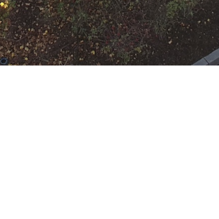
N
Google Kalender
iCalend