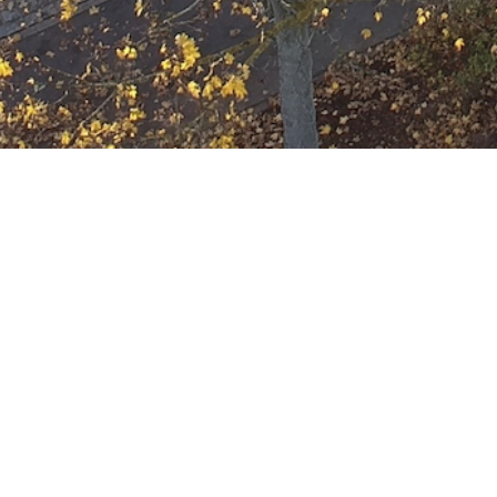
Ausbildung
Wann
März 1, 2028
19:00 - 22:00
ZUM KALENDER HINZUFÜGE
Wo
ICS herunterladen