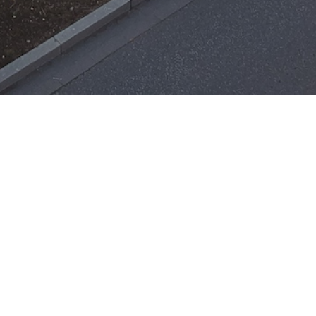
Einsätze
H-ÖL-FLUSS
25. Mai 2026
|
22:21
F-BMA
13. Mai 2026
|
22:17
F-2
ar
Office 365
3. Mai 2026
|
17:21