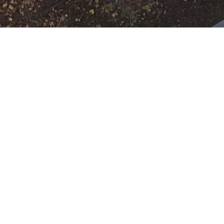
Ausbildung
Wann
Januar 19, 2028
19:00 - 22:00
ZUM KALENDER
HINZUFÜGEN
Wo
ICS herunterladen
Google Ka
Freiwillige Feuerwehr Rumpenheim
Mainzer Ring 200, Offenbach,
Hessen, 63075