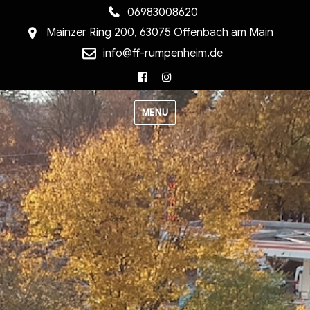
06983008620
Mainzer Ring 200, 63075 Offenbach am Main
info@ff-rumpenheim.de
Facebook
Instagram
MENU