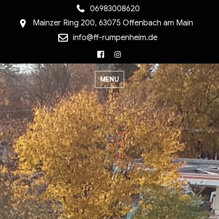
06983008620
Mainzer Ring 200, 63075 Offenbach am Main
info@ff-rumpenheim.de
Facebook
Instagram
MENU