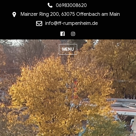
06983008620
Mainzer Ring 200, 63075 Offenbach am Main
info@ff-rumpenheim.de
Facebook
Instagram
MENU