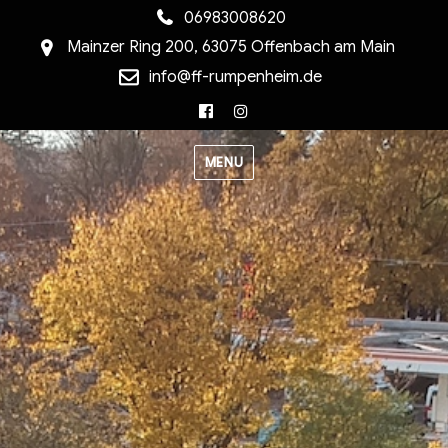
06983008620
Mainzer Ring 200, 63075 Offenbach am Main
info@ff-rumpenheim.de
Facebook
Instagram
MENU