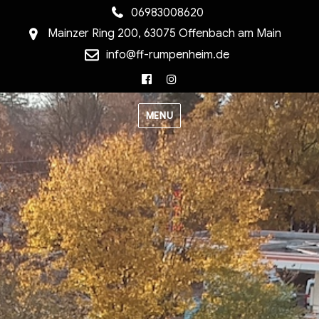
06983008620
Mainzer Ring 200, 63075 Offenbach am Main
info@ff-rumpenheim.de
Facebook
Instagram
MENU