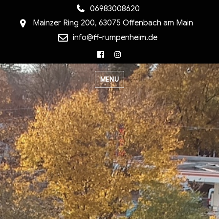
06983008620
Mainzer Ring 200, 63075 Offenbach am Main
info@ff-rumpenheim.de
Facebook
Instagram
MENU