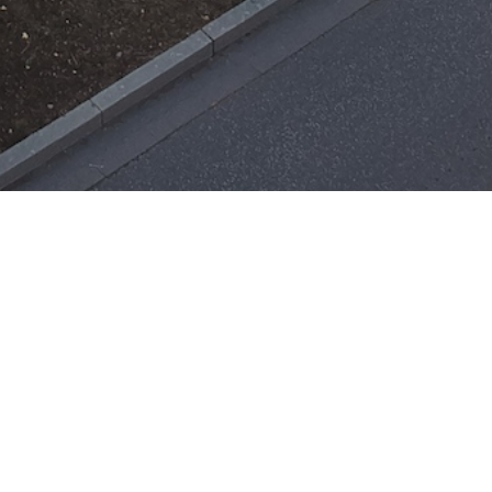
Einsätze
H-ÖL-FLUSS
25. Mai 2026
|
22:21
F-BMA
13. Mai 2026
|
22:17
F-2
ar
Office 365
3. Mai 2026
|
17:21