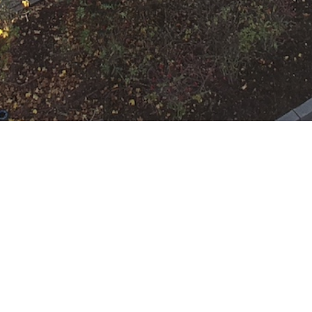
N
Google Kalender
iCalend