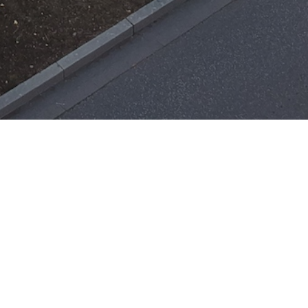
Einsätze
H-ÖL-FLUSS
25. Mai 2026
|
22:21
F-BMA
13. Mai 2026
|
22:17
F-2
ar
Office 365
3. Mai 2026
|
17:21