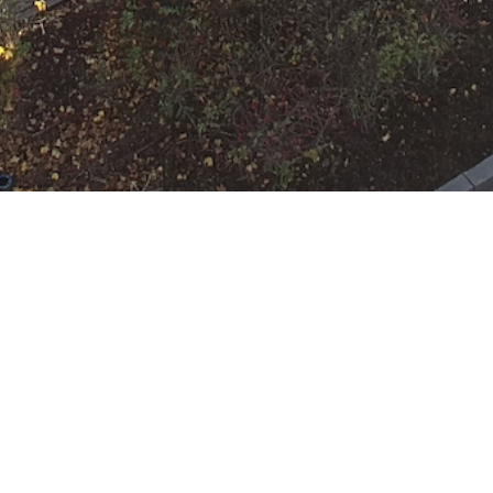
N
Google Kalender
iCalend