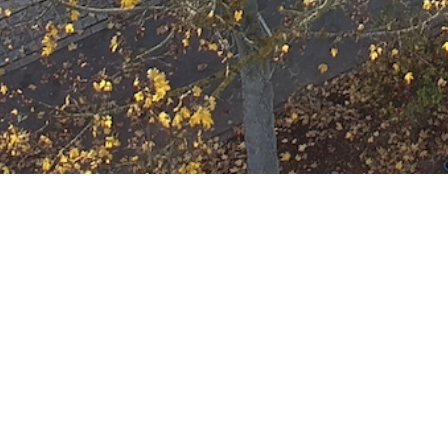
Ausbildung
Wann
März 15, 2023
19:00 - 22:00
ZUM KALENDER HINZUFÜGE
Wo
ICS herunterladen